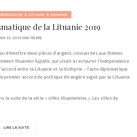
&
&
MÉMORATIVE
LITUANIE
MONNAIE
atique de la Lituanie 2019
IER 13, 2019
PAR
PIERRE
évu d’émettre deux pièces d’argent, consacrées aux thèmes
vement lituanien Sąjūdis, qui visait à restaurer l’indépendance
l’accord entre la Lituanie et la Volhynie – l’acte diplomatique
 le premier accord de politique étrangère signé par la Lituanie
 la suite de la série « villes lituaniennes ». Les villes de
LIRE LA SUITE