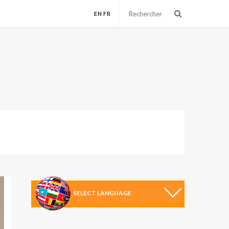
EN
FR