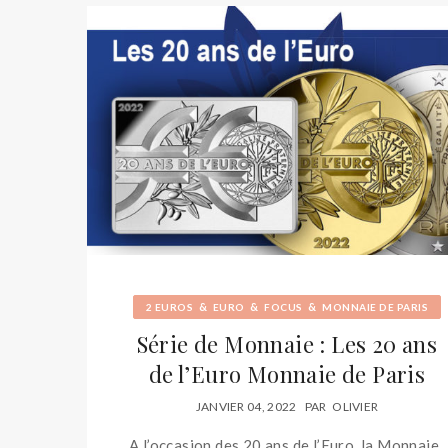
&
&
&
2 EUROS
EURO
FOCUS
MONNAIE DE PARIS
Série de Monnaie : Les 20 ans
de l’Euro Monnaie de Paris
JANVIER 04, 2022
PAR
OLIVIER
A l’occasion des 20 ans de l’Euro, la Monnaie