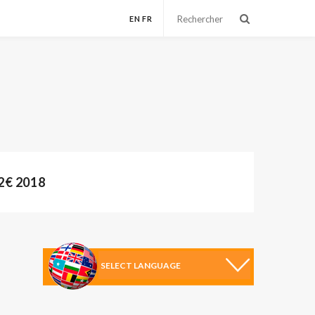
EN
FR
€ 2018