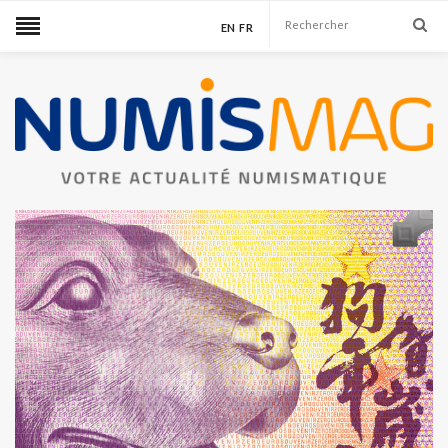
EN
FR