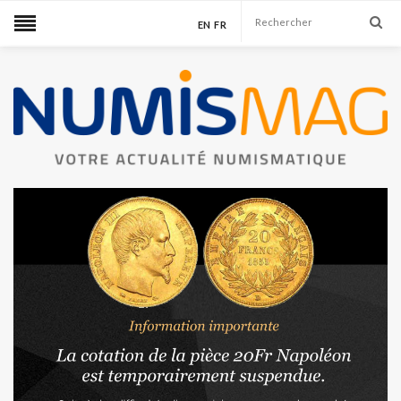
EN
FR