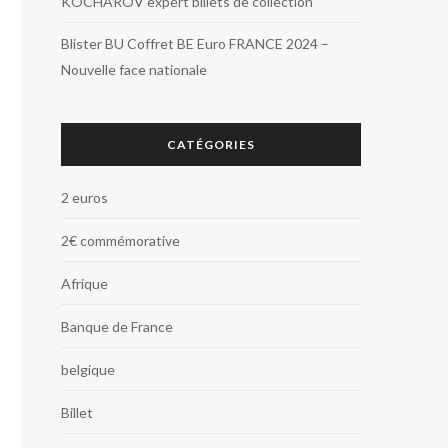
KOCHAROV expert billets de collection
Blister BU Coffret BE Euro FRANCE 2024 –
Nouvelle face nationale
CATÉGORIES
2 euros
2€ commémorative
Afrique
Banque de France
belgique
Billet