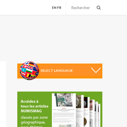
EN
FR