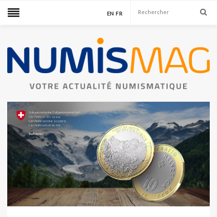
EN
FR