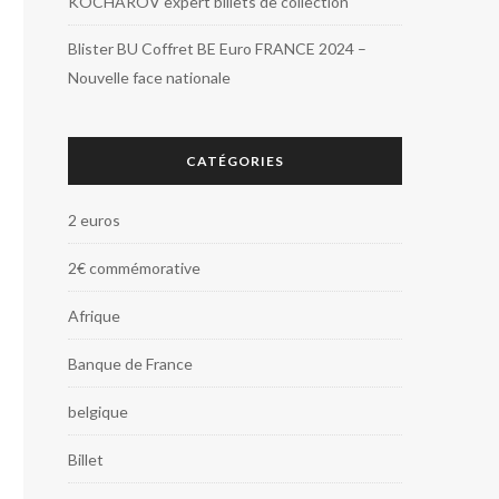
KOCHAROV expert billets de collection
Blister BU Coffret BE Euro FRANCE 2024 –
Nouvelle face nationale
CATÉGORIES
2 euros
2€ commémorative
Afrique
Banque de France
belgique
Billet