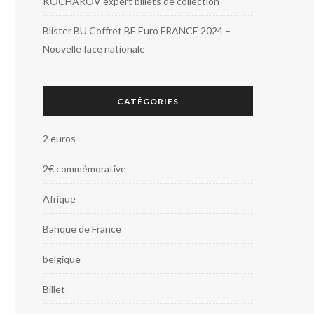
KOCHAROV expert billets de collection
Blister BU Coffret BE Euro FRANCE 2024 –
Nouvelle face nationale
CATÉGORIES
2 euros
2€ commémorative
Afrique
Banque de France
belgique
Billet