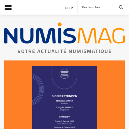
EN
FR