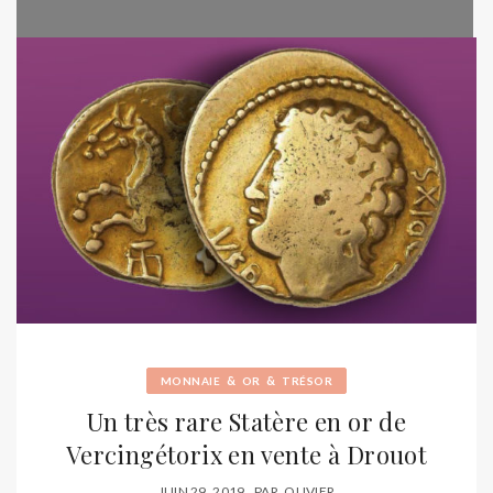
&
&
MONNAIE
OR
TRÉSOR
Un très rare Statère en or de
Vercingétorix en vente à Drouot
JUIN 29, 2019
PAR
OLIVIER