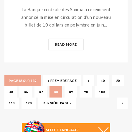
La Banque centrale des Samoa a récemment
annoncé la mise en circulation d’un nouveau
billet de 10 dollars en polymère en juin...
READ MORE
PAGE 88 SUR 139
« PREMIÈRE PAGE
«
10
20
30
86
87
88
89
90
100
110
120
DERNIÈRE PAGE »
»