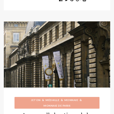
&
&
&
JETON
MÉDAILLE
MONNAIE
MONNAIE DE PARIS