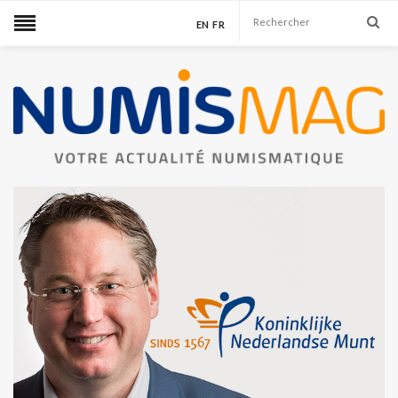
EN
FR