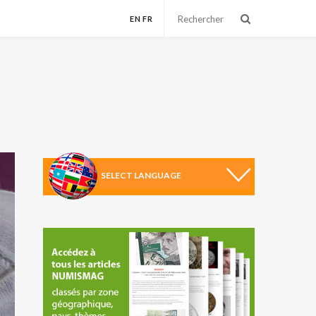
EN
FR