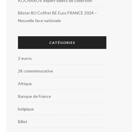
KOCHAROV expert billets de collection
Blister BU Coffret BE Euro FRANCE 2024 –
Nouvelle face nationale
CATÉGORIES
2 euros
2€ commémorative
Afrique
Banque de France
belgique
Billet