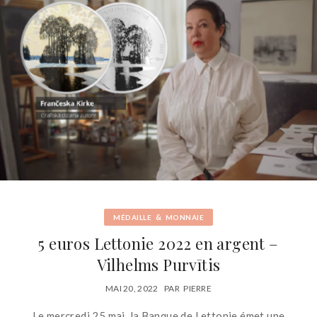
&
MÉDAILLE
MONNAIE
5 euros Lettonie 2022 en argent –
Vilhelms Purvītis
MAI 20, 2022
PAR
PIERRE
Le mercredi 25 mai, la Banque de Lettonie émet une