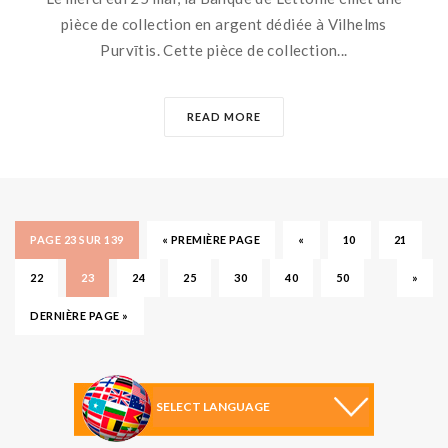
pièce de collection en argent dédiée à Vilhelms
Purvītis. Cette pièce de collection...
READ MORE
PAGE 23 SUR 139
« PREMIÈRE PAGE
«
10
21
22
23
24
25
30
40
50
»
DERNIÈRE PAGE »