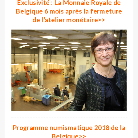
Exclusivité : La Monnaie Royale de
Belgique 6 mois après la fermeture
de l’atelier monétaire
>>
Programme numismatique 2018 de la
Belgique
>>