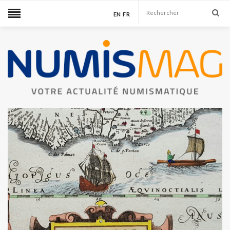
EN
FR